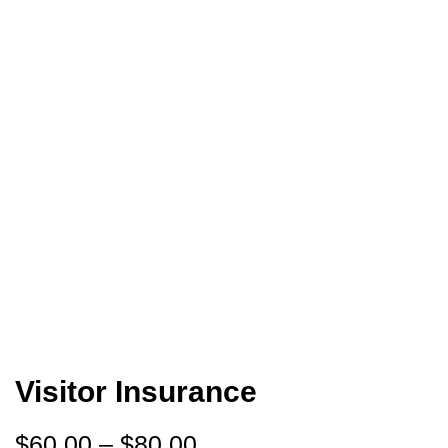
Visitor Insurance
$
60.00
–
$
80.00