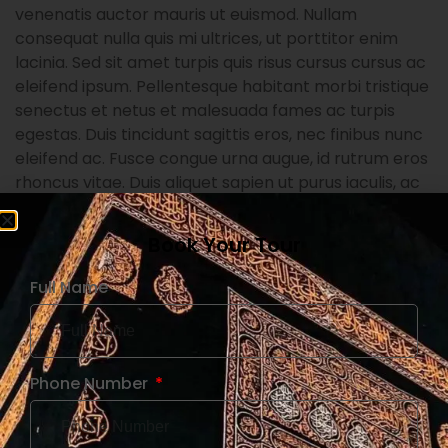
venenatis auctor mauris ut euismod. Nullam
consequat nulla quis mi ultrices, ut porttitor enim
lacinia. Sed sit amet turpis quis risus cursus cursus ac
eleifend ipsum. Pellentesque habitant morbi tristique
senectus et netus et malesuada fames ac turpis
egestas. Duis tincidunt sagittis eros, nec finibus nunc
eleifend ac. Fusce congue urna augue, id rutrum eros
rhoncus vitae. Duis aliquet sapien ut purus iaculis, ac
pellentesque odio molestie.
Book Your Tour
Full Name
Related products
Phone Number